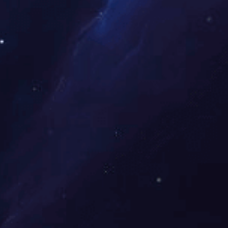
线平台询价结果公示
2025-08-29 来源：米兰在线平台
米兰在线平台对采购驾驶员岗位外包服务项目进行询价，现将询价结果公
89600元 成交日期：2025年8月29日 公告日期：2025年8月29日至202
岗位外包服务采购询价公告
2025-08-25 来源：米兰在线平台
位外包服务采购询价公告 根据工作需要，米兰在线平台拟采购驾驶员岗
内容 驾驶员岗位外包服务，服务期1年，预算价100000元。 二、报