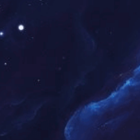
线平台采购询价公告
2025-10-22 来源：米兰在线平台
项目概况与采购范围 1.1项目名称：合肥科学仪器产业园（暂定名）宣传片视
在线平台。 1.4服务地点：合肥域内。 1.5项目规模：整个宣传片时长6～
融广场D3#楼内部顶层漏水维修施工项目采购公告
2025-10-15 来源：米兰在线平台
广场D3#楼12楼内存在不少于7处的墙面渗水发霉的问题，影响入驻企
如贵单位有意，并于2025年10月20日17时30分前提交响应文件。 1.采
修施工项目 1.2采购人:米兰在线平台...