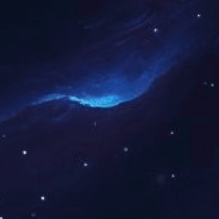
米兰在
发布时间：
经询价，
预中标价：
驾驶员
发布时间：
驾驶员岗
一、询价