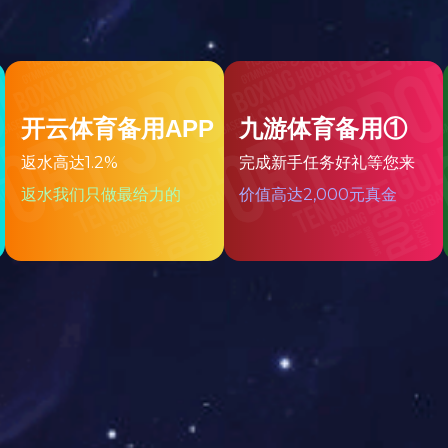
线平台采购询价公告
2025-10-23 来源：米兰在线平台
项目概况与采购范围 1.1项目名称：金融广场D3#海关大楼310-311室装饰
.4服务地点：合肥市米兰在线官网金融广场。 1.5项目规模：本项目预算为4万
线平台询价结果公示
2025-10-23 来源：米兰在线平台
平台对合肥金融广场D3#楼内部顶层漏水维修施工项目进行询价，现将询
标价：67197元 成交日期：2025年10月23日 公告日期：2025年10月23