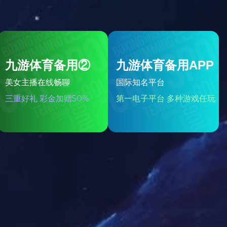
改造。 1.2采购人：米兰在线平台。 1.3项目业主：米兰在线平
元，工期约为15个工作日。 1.6合同估算价：4...
价结果公示如下： 预中标单位名称：合肥文龙装饰工程有限
日至2025年10月27日 项目单位：合...