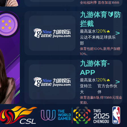
现将询价结果公示如下： 预中标单位名称：安徽燕宁建筑工程有
31日至2025年11月2日 项目单位：米兰在线平台 联系电...
价，现将询价结果公示如下： 预中标单位名称：新华网股份
10月29日至2025年11月1日 项目单位：米兰在线平台 联系电